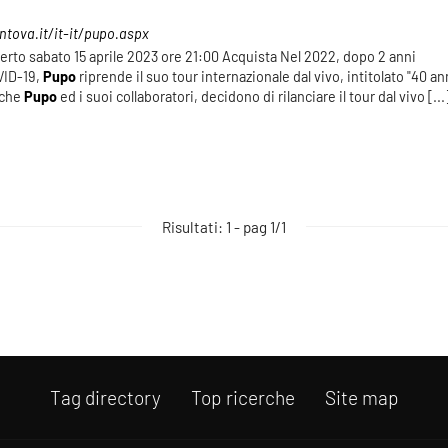
tova.it/it-it/pupo.aspx
rto sabato 15 aprile 2023 ore 21:00 Acquista Nel 2022, dopo 2 anni
VID-19,
Pupo
riprende il suo tour internazionale dal vivo, intitolato "40 an
o che
Pupo
ed i suoi collaboratori, decidono di rilanciare il tour dal vivo [...
Risultati: 1 - pag 1/1
Tag directory
Top ricerche
Site map