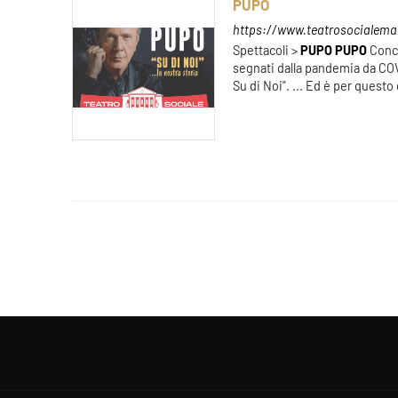
PUPO
https://www.teatrosocialeman
Spettacoli >
PUPO
PUPO
Conce
segnati dalla pandemia da CO
Su di Noi". ... Ed è per quest