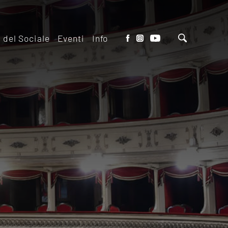
o del Sociale
Eventi
Info
tto del Teatro
Biglietteria
 il ridotto
Contatti
io Eventi del
Dove siamo
o
Dove Parcheggiare