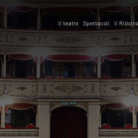
Il teatro
Spettacoli
Il Ridott
Storia
Il rido
Le sale
Affitta
Affitta il Teatro
Archiv
Ridott
Sostieni il Teatro