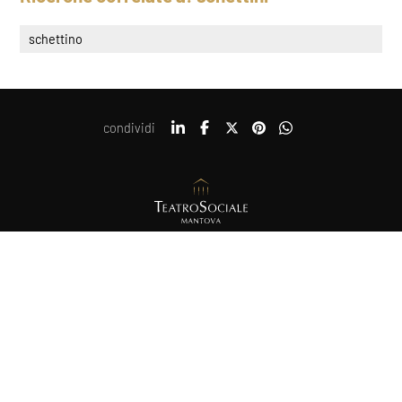
schettino
condividi
Copyright © 2021-2026 Teatro Sociale Mantova, tutti i diritti riservati
COOKIE
Piazza Felice Cavallotti, 14, 46100 Mantova
Posta certificata: direzione@pec.teatrosocialemantova.it
Privacy e Cookie policy
Erogazioni ministeriali
Questo sito web utilizza i cookie. Maggiori informazioni sui cookie
sono disponibili a
questo link
. Continuando ad utilizzare questo
sito si acconsente all'utilizzo dei cookie durante la navigazione.
ACCETTA