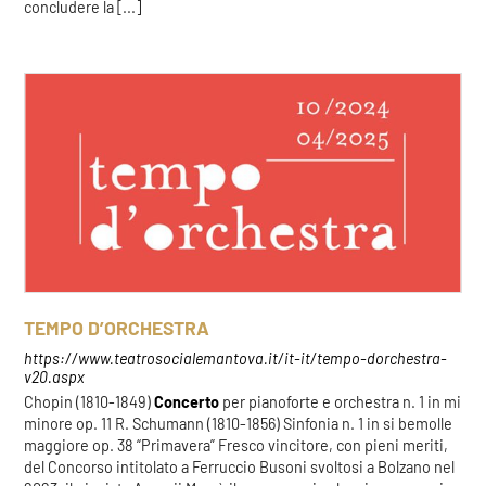
concludere la [...]
TEMPO D’ORCHESTRA
https://www.teatrosocialemantova.it/it-it/tempo-dorchestra-
v20.aspx
Chopin (1810-1849)
Concerto
per pianoforte e orchestra n. 1 in mi
minore op. 11 R. Schumann (1810-1856) Sinfonia n. 1 in si bemolle
maggiore op. 38 “Primavera” Fresco vincitore, con pieni meriti,
del Concorso intitolato a Ferruccio Busoni svoltosi a Bolzano nel