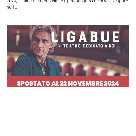
2023, il pianista Arsenii Mun è il personaggio che si va a scoprire
nel [...]
“LIGABUE IN TEATRO - DEDICATO A NOI”
COOKIE
https://www.teatrosocialemantova.it/it-it/ligabue-in-teatro-
dedicato-a-noi.aspx
Spettacoli > “LIGABUE IN TEATRO - DEDICATO A NOI” “LIGABUE
Questo sito web utilizza i cookie. Maggiori informazioni sui cookie
IN TEATRO - DEDICATO A NOI” venerdì 22 novembre 2024 ore
sono disponibili a
questo link
. Continuando ad utilizzare questo
21:00 Acquista LIGABUE IN TEATRO - DEDICATO A NOI Gli
organizzatori dello spettacolo in oggetto informano che, a causa