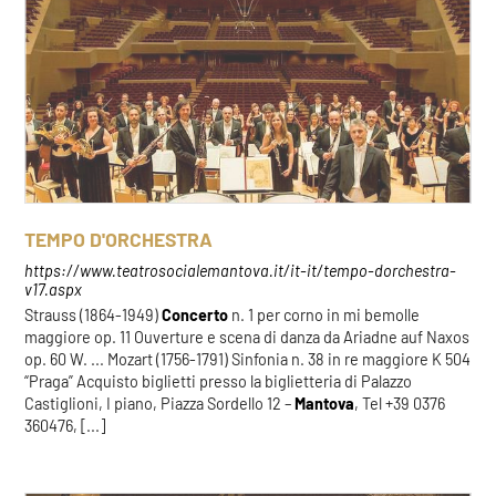
TEMPO D'ORCHESTRA
https://www.teatrosocialemantova.it/it-it/tempo-dorchestra-
v17.aspx
Strauss (1864-1949)
Concerto
n. 1 per corno in mi bemolle
maggiore op. 11 Ouverture e scena di danza da Ariadne auf Naxos
op. 60 W. ... Mozart (1756-1791) Sinfonia n. 38 in re maggiore K 504
“Praga” Acquisto biglietti presso la biglietteria di Palazzo
Castiglioni, I piano, Piazza Sordello 12 –
Mantova
, Tel +39 0376
360476, [...]