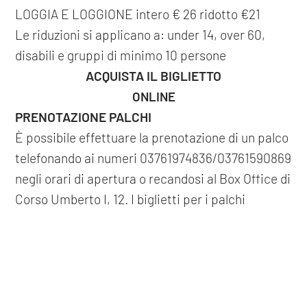
LOGGIA E LOGGIONE intero € 26 ridotto €21
Le riduzioni si applicano a: under 14, over 60,
disabili e gruppi di minimo 10 persone
ACQUISTA IL BIGLIETTO
ONLINE
PRENOTAZIONE PALCHI
È possibile effettuare la prenotazione di un palco
telefonando ai numeri 03761974836/03761590869
negli orari di apertura o recandosi al Box Office di
Corso Umberto I, 12. I biglietti per i palchi
prenotati dovranno essere ritirati e acquistati
tassativamente presso il box office venerdì 12
COOKIE
ottobre dalle 9.00 alle 12.00 e dalle 15.00 alle
Questo sito web utilizza i cookie. Maggiori informazioni sui cookie
19.00. Il palco prenotato verrà assegnato tra i
sono disponibili a
questo link
. Continuando ad utilizzare questo
palchi liberi e in base all'ordine di prenotazione. I