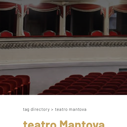
tag directory
>
teatro mantova
teatro Mantova