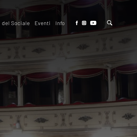
o del Sociale
Eventi
Info
tto del Teatro
Biglietteria
 il ridotto
Contatti
io Eventi del
Dove siamo
o
Dove Parcheggiare