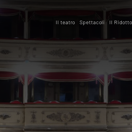
Il teatro
Spettacoli
Il Ridott
Storia
Il rido
Le sale
Affitta
Affitta il Teatro
Archiv
Ridott
Sostieni il Teatro