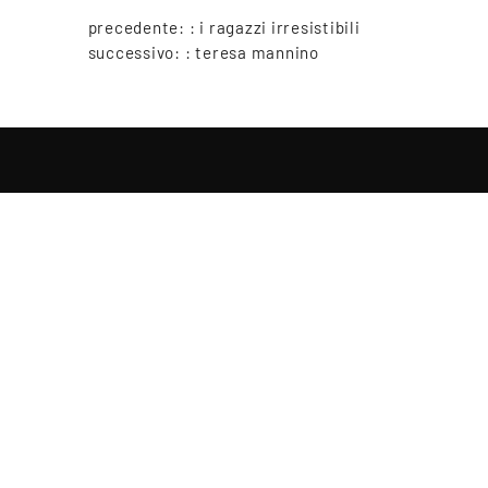
precedente: :
i ragazzi irresistibili
successivo: :
teresa mannino
Copyright © 2021-2026 Teatro Sociale Mantova, tutti i diritti riserv
Piazza Felice Cavallotti, 14, 46100 Mantova