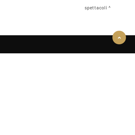
spettacoli
COOKIE
Questo sito web utilizza i cookie. Maggiori informazioni sui cookie sono
disponibili a
questo link
. Continuando ad utilizzare questo sito si
acconsente all'utilizzo dei cookie durante la navigazione.
ACCETTA