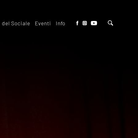
o del Sociale
Eventi
Info
tto del Teatro
Biglietteria
 il ridotto
Contatti
io Eventi del
Dove siamo
o
Dove Parcheggiare