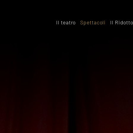
Il teatro
Spettacoli
Il Ridott
Storia
Il rido
Le sale
Affitta
Affitta il Teatro
Archiv
Ridott
Sostieni il Teatro