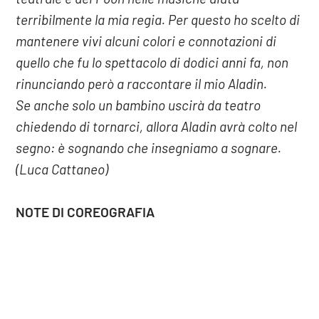
terribilmente la mia regia. Per questo ho scelto di
mantenere vivi alcuni colori e connotazioni di
quello che fu lo spettacolo di dodici anni fa, non
rinunciando però a raccontare il mio Aladin.
Se anche solo un bambino uscirà da teatro
chiedendo di tornarci, allora Aladin avrà colto nel
segno: è sognando che insegniamo a sognare.
(Luca Cattaneo)
NOTE DI COREOGRAFIA
Un mix di elementi che si fondono tra loro. Varietà
COOKIE
di stili, energia, tecnica, narrazione…ecco cosa
c’è dietro ogni coreografia. Come se fosse un
Questo sito web utilizza i cookie. Maggiori informazioni sui cookie
dialogo, una sequenza di passi e movimenti
sono disponibili a
questo link
. Continuando ad utilizzare questo
scenici raccontano più di quanto venga narrato