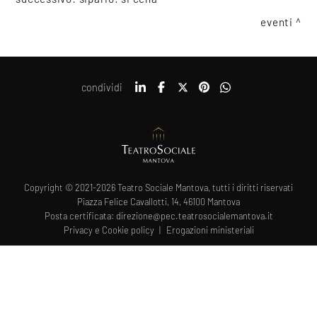
eventi
condividi
Copyright © 2021-2026 Teatro Sociale Mantova, tutti i diritti riservati
Piazza Felice Cavallotti, 14, 46100 Mantova
Posta certificata: direzione@pec.teatrosocialemantova.it
Privacy e Cookie policy
Erogazioni ministeriali
COOKIE
Questo sito web utilizza i cookie. Maggiori informazioni sui cookie