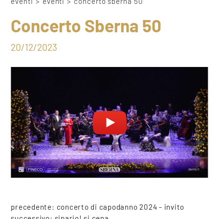
eventi
>
eventi
>
concerto sberna 50
Concerto Sberna 50
20/12/2023
precedente:
concerto di capodanno 2024 - invito
successivo:
sipario! si cena