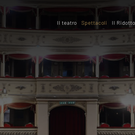
Il teatro
Spettacoli
Il Ridott
Storia
Il rido
Le sale
Affitta
Affitta il Teatro
Archiv
Ridott
Sostieni il Teatro