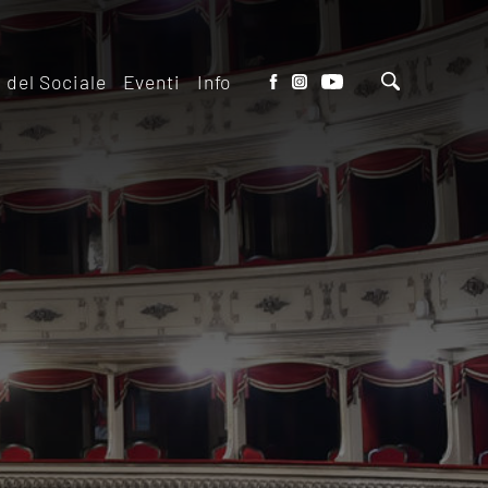
o del Sociale
Eventi
Info
tto del Teatro
Biglietteria
 il ridotto
Contatti
io Eventi del
Dove siamo
o
Dove Parcheggiare