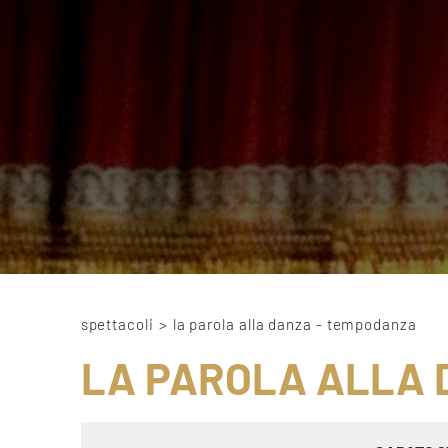
spettacoli
>
la parola alla danza - tempodanza
LA PAROLA ALLA 