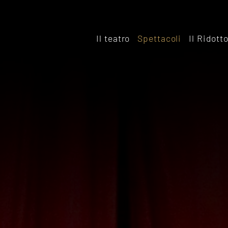
Il teatro
Spettacoli
Il Ridott
Storia
Il rido
Le sale
Affitta
Affitta il Teatro
Archiv
Ridott
Sostieni il Teatro