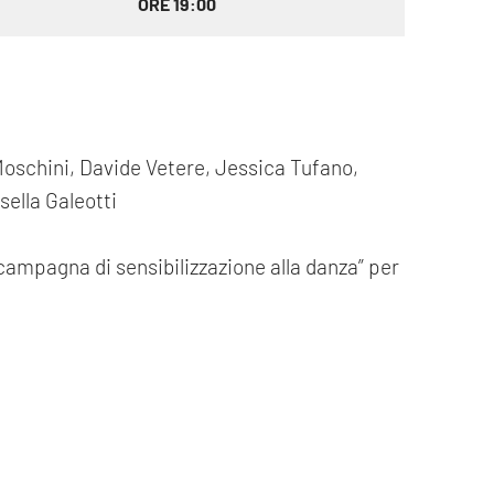
ORE 19:00
Moschini, Davide Vetere, Jessica Tufano,
ella Galeotti
“campagna di sensibilizzazione alla danza” per