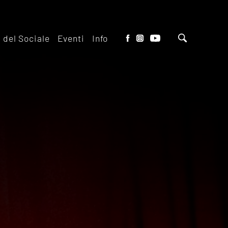
o del Sociale
Eventi
Info
tto del Teatro
Biglietteria
 il ridotto
Contatti
io Eventi del
Dove siamo
o
Dove Parcheggiare