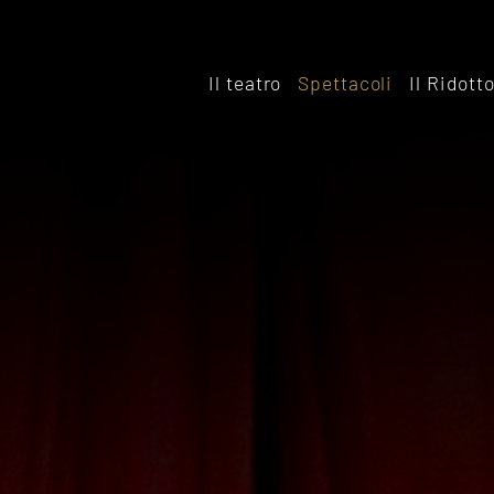
Il teatro
Spettacoli
Il Ridott
Storia
Il rido
Le sale
Affitta
Affitta il Teatro
Archiv
Ridott
Sostieni il Teatro