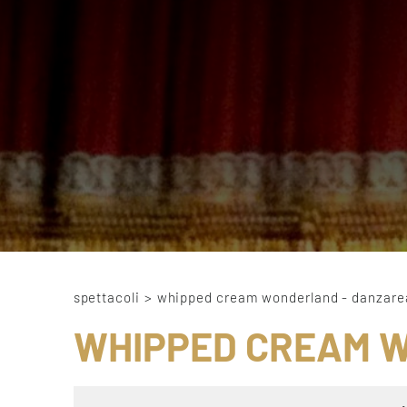
spettacoli
>
whipped cream wonderland - danzare
WHIPPED CREAM 