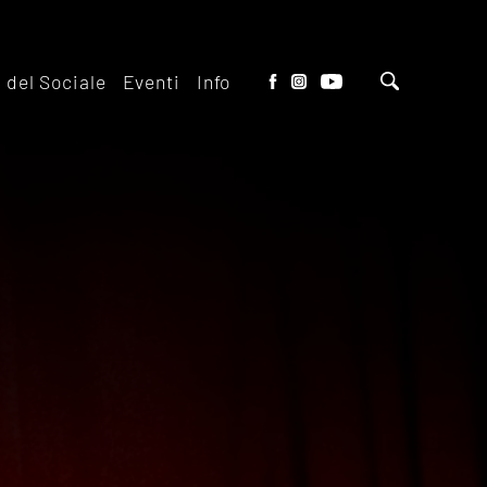
o del Sociale
Eventi
Info
tto del Teatro
Biglietteria
 il ridotto
Contatti
io Eventi del
Dove siamo
o
Dove Parcheggiare