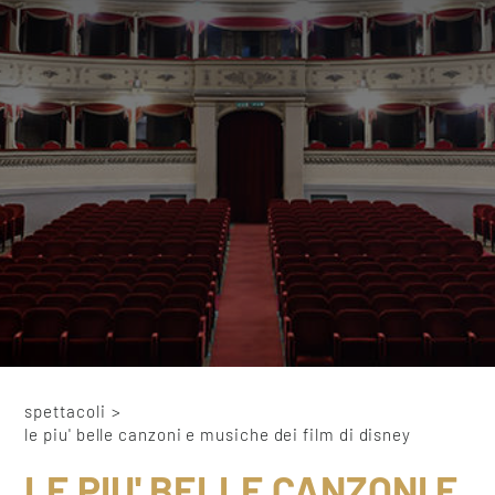
spettacoli
>
le piu' belle canzoni e musiche dei film di disney
LE PIU' BELLE CANZONI E