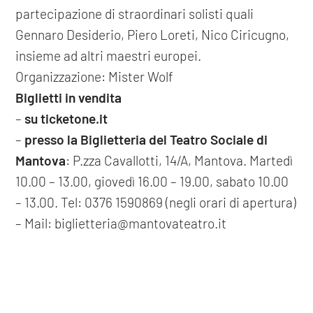
partecipazione di straordinari solisti quali
Gennaro Desiderio, Piero Loreti, Nico Ciricugno,
insieme ad altri maestri europei.
Organizzazione: Mister Wolf
Biglietti in vendita
–
su ticketone.it
–
presso la Biglietteria del Teatro Sociale di
Mantova
: P.zza Cavallotti, 14/A, Mantova. Martedì
10.00 – 13.00, giovedì 16.00 – 19.00, sabato 10.00
– 13.00. Tel: 0376 1590869 (negli orari di apertura)
– Mail: biglietteria@mantovateatro.it
precedente: :
ale&franz - capitol'ho
COOKIE
successivo: :
le grandi musiche per il cinema