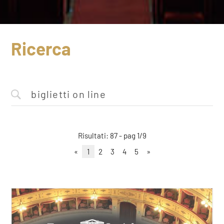
Ricerca
Risultati: 87 - pag 1/9
«
1
2
3
4
5
»