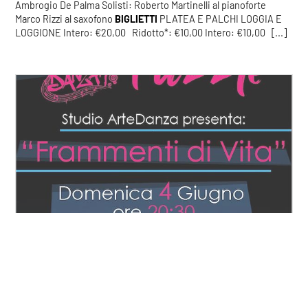
Ambrogio De Palma Solisti: Roberto Martinelli al pianoforte
Marco Rizzi al saxofono
BIGLIETTI
PLATEA E PALCHI LOGGIA E
LOGGIONE Intero: €20,00 Ridotto*: €10,00 Intero: €10,00 [...]
PUZZLE
COOKIE
https://www.teatrosocialemantova.it/it-it/puzzle.aspx
BIGLIETTI
Tutti i settori: prezzo unico €20,00 (prevendita online
Questo sito web utilizza i cookie. Maggiori informazioni sui cookie
+ €1,50) I
biglietti
sono disponibili presso la biglietteria del
sono disponibili a
questo link
. Continuando ad utilizzare questo
Teatro Sociale (martedì e giovedì dalle 10.30 alle 12.30, mercoledì