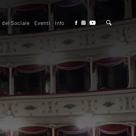
o del Sociale
Eventi
Info
tto del Teatro
Biglietteria
 il ridotto
Contatti
io Eventi del
Dove siamo
o
Dove Parcheggiare