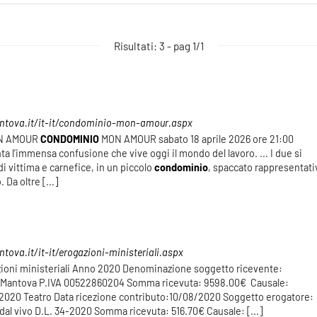
Risultati: 3 - pag 1/1
ntova.it/it-it/condominio-mon-amour.aspx
N AMOUR
CONDOMINIO
MON AMOUR sabato 18 aprile 2026 ore 21:00
a l’immensa confusione che vive oggi il mondo del lavoro. ... I due si
di vittima e carnefice, in un piccolo
condominio
, spaccato rappresentati
 Da oltre [...]
ova.it/it-it/erogazioni-ministeriali.aspx
azioni ministeriali Anno 2020 Denominazione soggetto ricevente:
i Mantova P.IVA 00522860204 Somma ricevuta: 9598.00€ Causale:
020 Teatro Data ricezione contributo:10/08/2020 Soggetto erogatore:
dal vivo D.L. 34-2020 Somma ricevuta: 516.70€ Causale: [...]