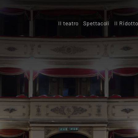
Il teatro
Spettacoli
Il Ridott
Storia
Il rido
Le sale
Affitta
Affitta il Teatro
Archiv
Ridott
Sostieni il Teatro