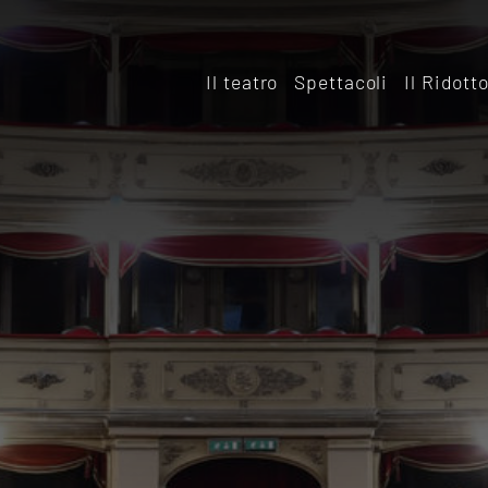
Il teatro
Spettacoli
Il Ridott
Storia
Il rido
Le sale
Affitta
Affitta il Teatro
Archiv
Ridott
Sostieni il Teatro