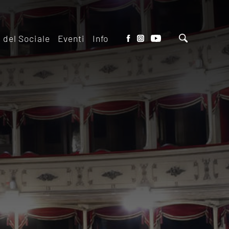
o del Sociale
Eventi
Info
tto del Teatro
Biglietteria
 il ridotto
Contatti
io Eventi del
Dove siamo
o
Dove Parcheggiare