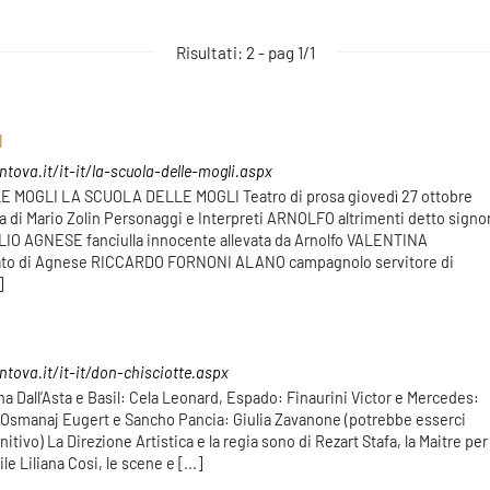
Risultati: 2 - pag 1/1
I
ova.it/it-it/la-scuola-delle-mogli.aspx
E MOGLI LA SCUOLA DELLE MOGLI Teatro di prosa giovedì 27 ottobre
ia di Mario Zolin Personaggi e Interpreti ARNOLFO altrimenti detto signo
 AGNESE fanciulla innocente allevata da Arnolfo VALENTINA
to di Agnese RICCARDO FORNONI ALANO campagnolo servitore di
]
tova.it/it-it/don-chisciotte.aspx
tina Dall’Asta e Basil: Cela Leonard, Espado: Finaurini Victor e Mercedes:
: Osmanaj Eugert e Sancho Pancia: Giulia Zavanone (potrebbe esserci
itivo) La Direzione Artistica e la regia sono di Rezart Stafa, la Maitre per 
oile Liliana Cosi, le scene e [...]