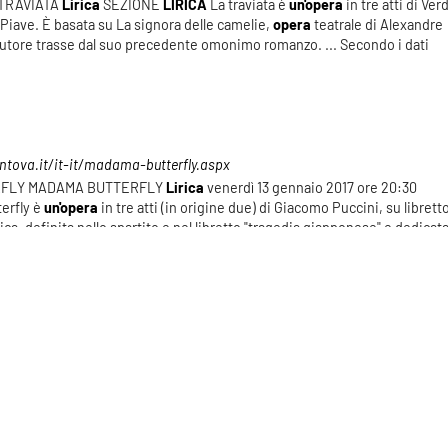
A TRAVIATA
Lirica
SEZIONE
LIRICA
La traviata è
un'opera
in tre atti di Verd
 Piave. È basata su La signora delle camelie,
opera
teatrale di Alexandre
 autore trasse dal suo precedente omonimo romanzo. ... Secondo i dati
tova.it/it-it/madama-butterfly.aspx
ERFLY MADAMA BUTTERFLY
Lirica
venerdì 13 gennaio 2017 ore 20:30
erfly è
un'opera
in tre atti (in origine due) di Giacomo Puccini, su librett
ica, definita nello spartito e nel libretto "tragedia giapponese" e dedicat
ntenegro. [...]
Risultati: 26 - pag 1/3
«
1
2
3
»