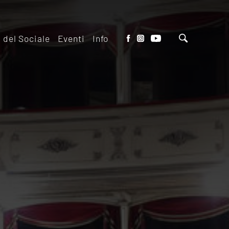
o del Sociale
Eventi
Info
tto del Teatro
Biglietteria
 il ridotto
Contatti
io Eventi del
Dove siamo
o
Dove Parcheggiare