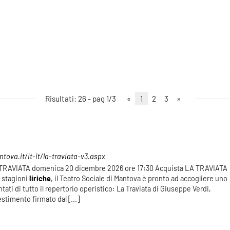
Risultati: 26 - pag 1/3
«
1
2
3
»
tova.it/it-it/la-traviata-v3.aspx
 TRAVIATA domenica 20 dicembre 2026 ore 17:30 Acquista LA TRAVIATA
i stagioni
liriche
, il Teatro Sociale di Mantova è pronto ad accogliere uno
ntati di tutto il repertorio operistico: La Traviata di Giuseppe Verdi,
estimento firmato dal [...]