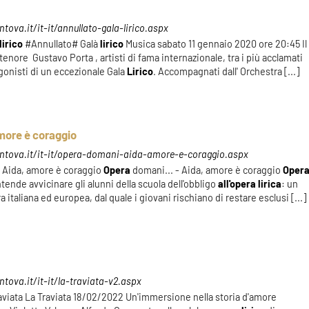
ova.it/it-it/annullato-gala-lirico.aspx
lirico
#Annullato# Galà
lirico
Musica sabato 11 gennaio 2020 ore 20:45 Il
enore Gustavo Porta , artisti di fama internazionale, tra i più acclamati
onisti di un eccezionale Gala
Lirico
. Accompagnati dall' Orchestra [...]
more è coraggio
ntova.it/it-it/opera-domani-aida-amore-e-coraggio.aspx
- Aida, amore è coraggio
Opera
domani... - Aida, amore è coraggio
Oper
tende avvicinare gli alunni della scuola dell'obbligo
all'opera
lirica
: un
 italiana ed europea, dal quale i giovani rischiano di restare esclusi [...]
tova.it/it-it/la-traviata-v2.aspx
raviata La Traviata 18/02/2022 Un'immersione nella storia d'amore