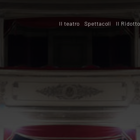
Il teatro
Spettacoli
Il Ridott
Storia
Il rido
Le sale
Affitta
Affitta il Teatro
Archiv
Ridott
Sostieni il Teatro