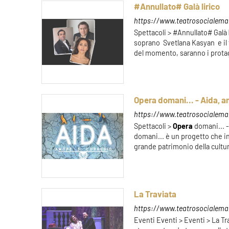
#Annullato# Galà lirico
https://www.teatrosocialemant
Spettacoli > #Annullato# Galà
soprano Svetlana Kasyan e il t
del momento, saranno i protag
Opera domani... - Aida, a
https://www.teatrosocialema
Spettacoli >
Opera
domani... 
domani... è un progetto che in
grande patrimonio della cultura
La Traviata
https://www.teatrosocialeman
Eventi Eventi > Eventi > La T