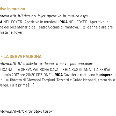
ivo in musica
ova.it/it-it/lirica-nel-foyer-aperitivo-in-musica.aspx
CA
NEL FOYER: Aperitivo in musica
LIRICA
NEL FOYER: Aperitivo in
 del bicentenario del Teatro Sociale di Mantova, il 21 gennaio alle ore
ista nel foyer.
 - LA SERVA PADRONA
tova.it/it-it/cavalleria-rusticana-la-serva-padrona.aspx
USTICANA - LA SERVA PADRONA CAVALLERIA RUSTICANA - LA SERVA
ebbraio 2017 ore 20:30 SEZIONE
LIRICA
Cavalleria rusticana è
un'opera
i
ni, su libretto di Giovanni Targioni-Tozzetti e Guido Menasci, tratta dalla
rga. Fu la prima [...]
ova.it/it-it/la-traviata-v1.aspx