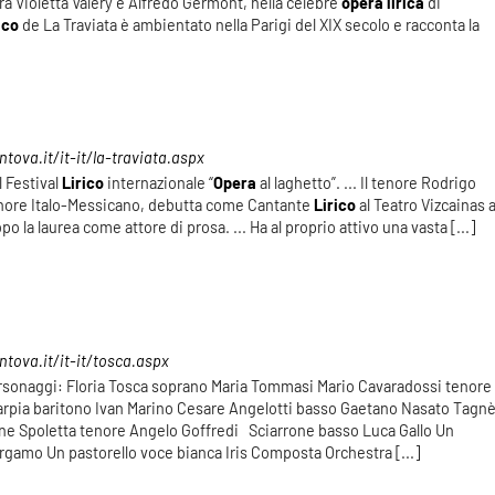
ra Violetta Valery e Alfredo Germont, nella celebre
opera
lirica
di
rico
de La Traviata è ambientato nella Parigi del XIX secolo e racconta la
ova.it/it-it/la-traviata.aspx
l Festival
Lirico
internazionale “
Opera
al laghetto”. ... Il tenore Rodrigo
enore Italo-Messicano, debutta come Cantante
Lirico
al Teatro Vizcainas 
po la laurea come attore di prosa. ... Ha al proprio attivo una vasta [...]
tova.it/it-it/tosca.aspx
sonaggi: Floria Tosca soprano Maria Tommasi Mario Cavaradossi tenore
Scarpia baritono Ivan Marino Cesare Angelotti basso Gaetano Nasato Tagnè 
 Spoletta tenore Angelo Goffredi Sciarrone basso Luca Gallo Un
rgamo Un pastorello voce bianca Iris Composta Orchestra [...]