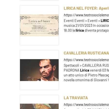
LIRICA NEL FOYER: Aperit
https://www.teatrosocialemant
Eventi Eventi > Eventi >
LIRI
musica 21/01/2023 In occasione
18.00 la
lirica
diventa protagon
CAVALLERIA RUSTICANA
https://www.teatrosocialeman
Spettacoli > CAVALLERIA R
PADRONA
Lirica
venerdì 03 f
un atto unico di Pietro Mascag
novella omonima di Giovanni Ve
LA TRAVIATA
https://www.teatrosocialemant