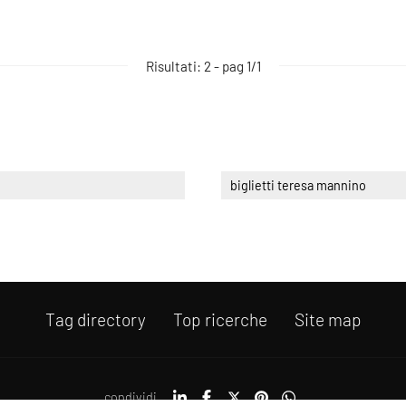
Risultati: 2 - pag 1/1
biglietti teresa mannino
Tag directory
Top ricerche
Site map
condividi