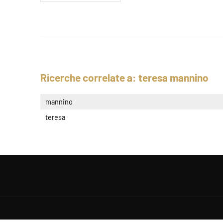
Ricerche correlate a:
teresa mannino
mannino
teresa