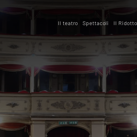
Il teatro
Spettacoli
Il Ridott
Storia
Il rido
Le sale
Affitta
Affitta il Teatro
Archiv
Ridott
Sostieni il Teatro