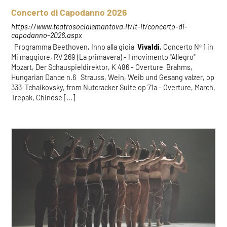
Concerto di Capodanno 2026
https://www.teatrosocialemantova.it/it-it/concerto-di-
capodanno-2026.aspx
Programma Beethoven, Inno alla gioia
Vivaldi
, Concerto Nº 1 in
Mi maggiore, RV 269 (La primavera) - I movimento "Allegro"
Mozart, Der Schauspieldirektor, K 486 - Overture Brahms,
Hungarian Dance n.6 Strauss, Wein, Weib und Gesang valzer, op
333 Tchaikovsky, from Nutcracker Suite op 71a - Overture, March,
Trepak, Chinese [...]