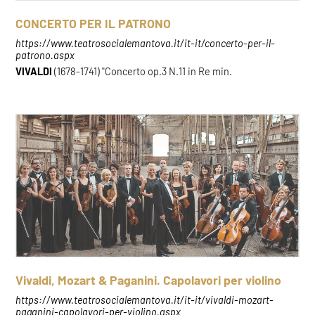
CONCERTO PER IL PATRONO
https://www.teatrosocialemantova.it/it-it/concerto-per-il-
patrono.aspx
VIVALDI
(1678-1741) "Concerto op.3 N.11 in Re min.
Vivaldi, Mozart & Paganini. Capolavori per violino
https://www.teatrosocialemantova.it/it-it/vivaldi-mozart-
paganini-capolavori-per-violino.aspx