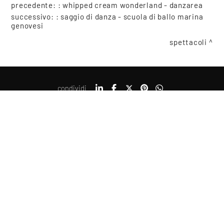
precedente: :
whipped cream wonderland - danzarea
successivo: :
saggio di danza - scuola di ballo marina
genovesi
spettacoli
condividi
COOKIE
Questo sito web utilizza i cookie. Maggiori informazioni sui cookie
sono disponibili a
questo link
. Continuando ad utilizzare questo
Copyright © 2021-2026 Teatro Sociale Mantova, tutti i diritti riservati
sito si acconsente all'utilizzo dei cookie durante la navigazione.
Piazza Felice Cavallotti, 14, 46100 Mantova
Posta certificata: direzione@pec.teatrosocialemantova.it
ACCETTA
Privacy e Cookie policy
Erogazioni ministeriali