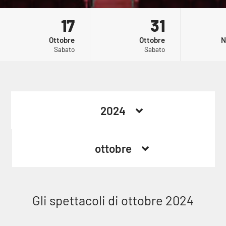
17
31
Ottobre
Ottobre
N
Sabato
Sabato
MONET - UNA VITA A COLORI
ELEAZARO ROSSI - KAMIKAZE
21:00
CHE RIMA
2024
ottobre
Gli spettacoli di ottobre 2024