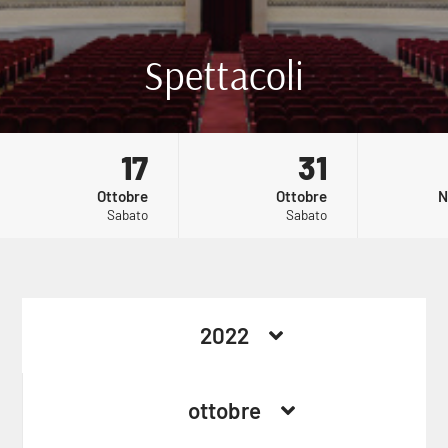
Spettacoli
17
31
Ottobre
Ottobre
N
Sabato
Sabato
MONET - UNA VITA A COLORI
ELEAZARO ROSSI - KAMIKAZE
21:00
CHE RIMA
2022
ottobre