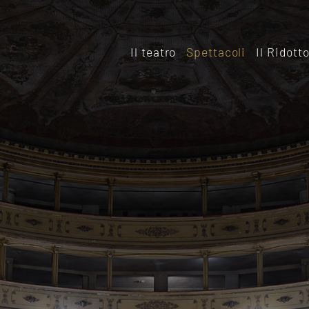
Il teatro
Spettacoli
Il Ridott
Storia
Il rido
Le sale
Affitta
Affitta il Teatro
Archiv
Ridott
Sostieni il Teatro