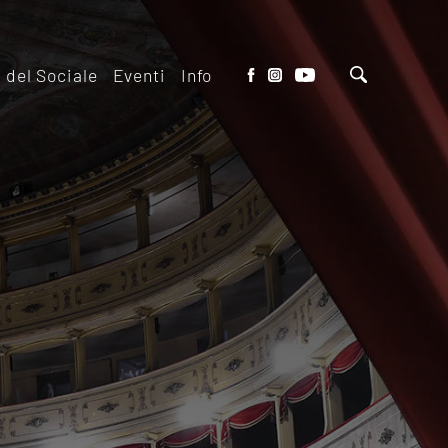
o del Sociale
Eventi
Info
tto del Teatro
Biglietteria
 il ridotto
Contatti
io Eventi del
Dove siamo
o
Dove Parcheggiare