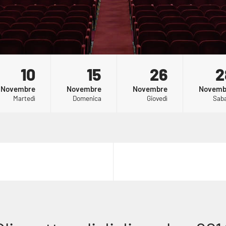
E
10
SOGNO
15
26
2
ANTONIO
ACCABADORA
21:00
MANGA
:00
DI UNA
ORNANO
21:00
Novembre
Novembre
Novembre
Novemb
A DI
NOTTE
21:00
Martedì
Domenica
Giovedì
Sab
I
DI
MEZZA
ESTATE