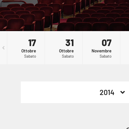
17
MONET
31
ELEAZARO
07
CH
- UNA
ROSSI -
RI
21
21:00
Ottobre
Ottobre
Novembre
VITA A
KAMIKAZE
TR
Sabato
Sabato
Sabato
COLORI
NO
2014