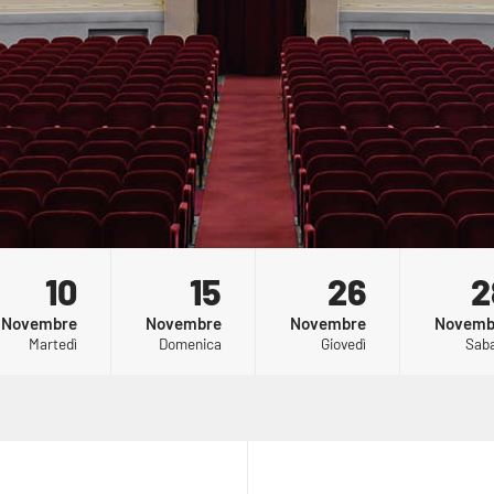
E
10
SOGNO
15
26
2
ANTONIO
ACCABADORA
21:00
MANGA
:00
DI UNA
ORNANO
21:00
Novembre
Novembre
Novembre
Novemb
A DI
NOTTE
21:00
Martedì
Domenica
Giovedì
Sab
I
DI
MEZZA
ESTATE