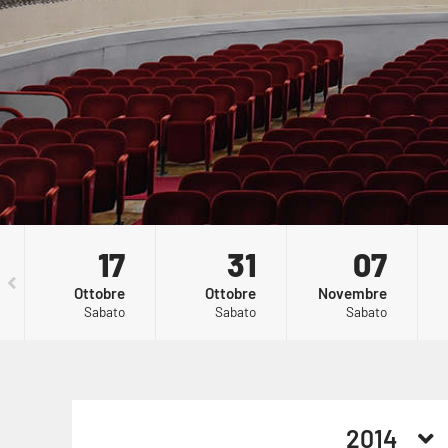
17
MONET
31
ELEAZARO
07
CH
- UNA
ROSSI -
RI
21
21:00
Ottobre
Ottobre
Novembre
VITA A
KAMIKAZE
TR
Sabato
Sabato
Sabato
COLORI
NO
2014