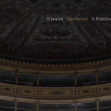
Il teatro
Spettacoli
Il Ridott
Storia
Il rido
Le sale
Affitta
Affitta il Teatro
Archiv
Ridott
Sostieni il Teatro