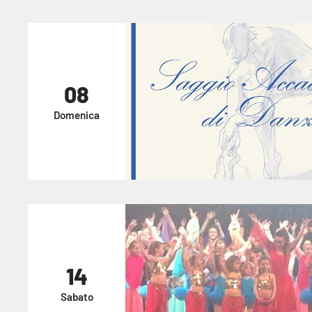
08
Domenica
14
Sabato