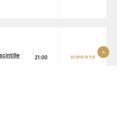
cintille
21:00
SCOPRI DI PIÙ
COOKIE
Questo sito web utilizza i cookie. Maggiori informazioni sui cookie sono
disponibili a
questo link
. Continuando ad utilizzare questo sito si
acconsente all'utilizzo dei cookie durante la navigazione.
ACCETTA