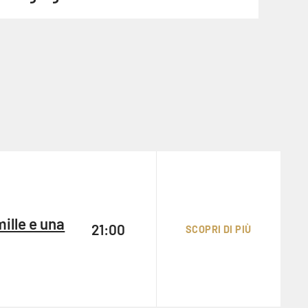
LE
GRANDI
MUSICHE
21:00
PER IL
CINEMA -
SPOSTATO
ille e una
21:00
SCOPRI DI PIÙ