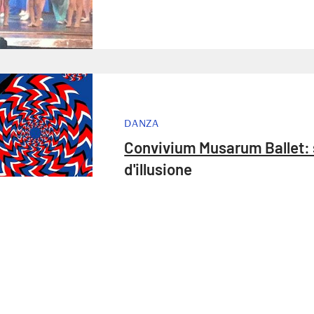
DANZA
Convivium Musarum Ballet: s
d'illusione
Tag directory
Top ricerche
Site map