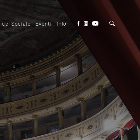
o del Sociale
Eventi
Info
tto del Teatro
Biglietteria
 il ridotto
Contatti
io Eventi del
Dove siamo
o
Dove Parcheggiare