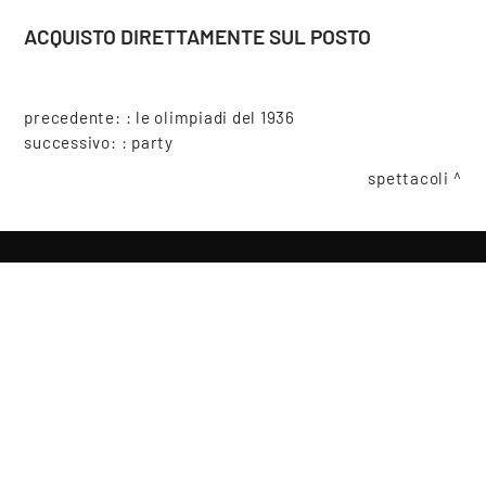
ACQUISTO DIRETTAMENTE SUL POSTO
precedente: :
le olimpiadi del 1936
successivo: :
party
spettacoli
condividi
COOKIE
Questo sito web utilizza i cookie. Maggiori informazioni sui cookie
sono disponibili a
questo link
. Continuando ad utilizzare questo
sito si acconsente all'utilizzo dei cookie durante la navigazione.
Copyright © 2021-2026 Teatro Sociale Mantova, tutti i diritti riservati
Piazza Felice Cavallotti, 14, 46100 Mantova
ACCETTA
Posta certificata: direzione@pec.teatrosocialemantova.it