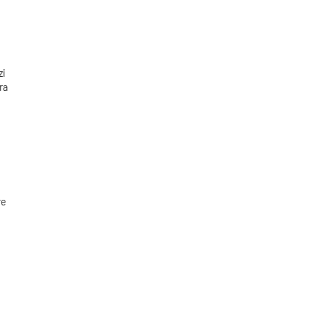
zi
ra
re