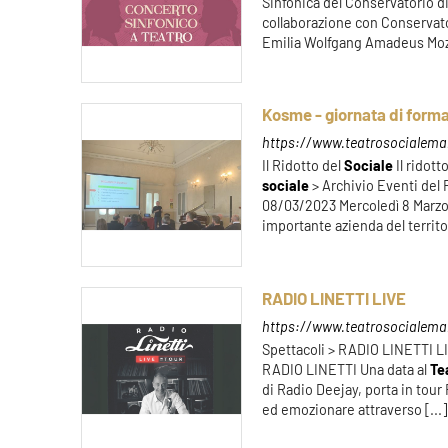
Sinfonica del Conservatorio d
collaborazione con Conservator
Emilia Wolfgang Amadeus Mozar
Kosme - giornata di form
https://www.teatrosocialeman
Il Ridotto del
Sociale
Il ridott
sociale
> Archivio Eventi del
08/03/2023 Mercoledì 8 Marzo
importante azienda del territori
RADIO LINETTI LIVE
https://www.teatrosocialemant
Spettacoli > RADIO LINETTI L
RADIO LINETTI Una data al
Te
di Radio Deejay, porta in tour 
ed emozionare attraverso [...]