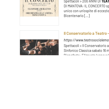
Spettacoli > 200 ANNI DI
TEA
DI MANTOVA: IL CONCERTO spe
unico con un’ospite di eccezio
Bicentenario [...]
Il Conservatorio a Teatro
https://www.teatrosocialeman
Spettacoli > Il Conservatorio 
Sinfonico Classica sabato 16 
Pianoforte: Elizaveta Ivanova
GOLD PLATEA E PALCHI INTERO