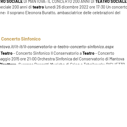
TRO
SOCIALE
DI MANTOVA: IL CONCERTO 200 ANNI DI
TEATRO
SOCIALE
ciale 200 anni di
teatro
lunedì 26 dicembre 2022 ore 17:30 Un concert
ne: il soprano Eleonora Buratto, ambasciatrice delle celebrazioni del
 - Concerto Sinfonico
tova.it/it-it/il-conservatorio-a-teatro-concerto-sinfonico.aspx
a
Teatro
- Concerto Sinfonico Il Conservatorio a
Teatro
- Concerto
maggio 2015 ore 21:00 Orchestra Sinfonica del Conservatorio di Mantova
Direttore
: Susanna Pescetti Musiche di Grieg e Tchaikovsky BIGLIETTO
: € 15.00 BIGLIETTO [...]
Risultati: 56 - pag 1/6
«
1
2
3
4
5
»