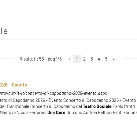
Risultati: 56 - pag 1/6
«
1
2
3
4
5
»
026 - Evento
ntova.it/it-it/concerto-di-capodanno-2026-evento.aspx
certo di Capodanno 2026 - Evento Concerto di Capodanno 2026 - Evento
 del Tradizionale Concerto di Capodanno del
Teatro
Sociale
Paolo Protti
 Mantova Nicola Ferraresi
Direttore
Unixono Andrea Belfiori Fanti Found