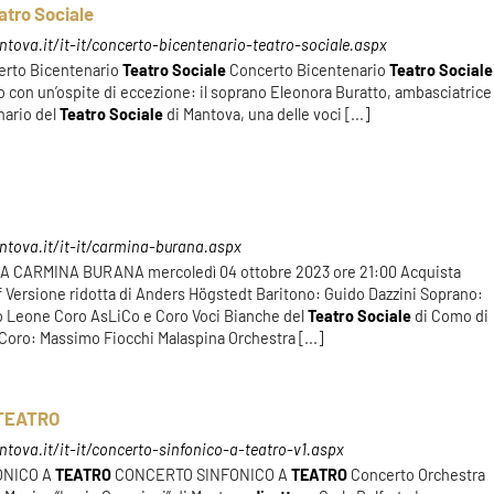
atro Sociale
tova.it/it-it/concerto-bicentenario-teatro-sociale.aspx
certo Bicentenario
Teatro
Sociale
Concerto Bicentenario
Teatro
Sociale
con un’ospite di eccezione: il soprano Eleonora Buratto, ambasciatrice
nario del
Teatro
Sociale
di Mantova, una delle voci [...]
ntova.it/it-it/carmina-burana.aspx
A CARMINA BURANA mercoledì 04 ottobre 2023 ore 21:00 Acquista
Versione ridotta di Anders Högstedt Baritono: Guido Dazzini Soprano:
o Leone Coro AsLiCo e Coro Voci Bianche del
Teatro
Sociale
di Como di
 Coro: Massimo Fiocchi Malaspina Orchestra [...]
 TEATRO
tova.it/it-it/concerto-sinfonico-a-teatro-v1.aspx
FONICO A
TEATRO
CONCERTO SINFONICO A
TEATRO
Concerto Orchestra