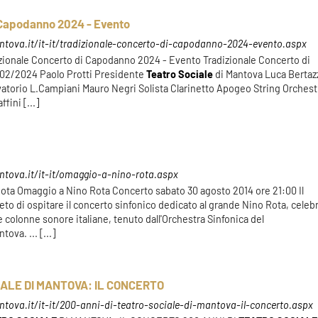
 Capodanno 2024 - Evento
ntova.it/it-it/tradizionale-concerto-di-capodanno-2024-evento.aspx
izionale Concerto di Capodanno 2024 - Evento Tradizionale Concerto di
02/2024 Paolo Protti Presidente
Teatro
Sociale
di Mantova Luca Bertaz
atorio L.Campiani Mauro Negri Solista Clarinetto Apogeo String Orchest
fini [...]
tova.it/it-it/omaggio-a-nino-rota.aspx
ota Omaggio a Nino Rota Concerto sabato 30 agosto 2014 ore 21:00 Il
eto di ospitare il concerto sinfonico dedicato al grande Nino Rota, celeb
le colonne sonore italiane, tenuto dall'Orchestra Sinfonica del
ova. ... [...]
IALE DI MANTOVA: IL CONCERTO
tova.it/it-it/200-anni-di-teatro-sociale-di-mantova-il-concerto.aspx