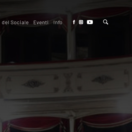
o del Sociale
Eventi
Info
tto del Teatro
Biglietteria
 il ridotto
Contatti
io Eventi del
Dove siamo
o
Dove Parcheggiare