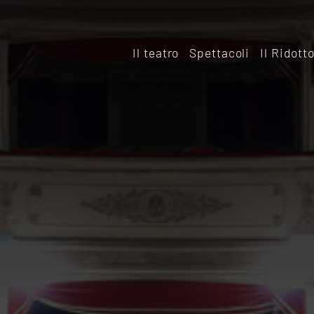
Il teatro
Spettacoli
Il Ridott
Storia
Il rido
Le sale
Affitta
Affitta il Teatro
Archiv
Ridott
Sostieni il Teatro