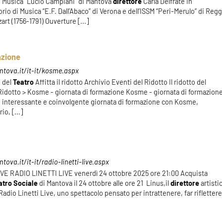
i Musica “Lucio Campiani” di Mantova
direttore
Carla Delfrate In
io di Musica “E.F. Dall’Abaco” di Verona e dell’ISSM “Peri-Merulo” di Reg
t (1756-1791) Ouverture [...]
azione
tova.it/it-it/kosme.aspx
o del
Teatro
Affitta il ridotto Archivio Eventi del Ridotto Il ridotto del
 Ridotto > Kosme - giornata di formazione Kosme - giornata di formazion
 interessante e coinvolgente giornata di formazione con Kosme,
o, [...]
ova.it/it-it/radio-linetti-live.aspx
IVE RADIO LINETTI LIVE venerdì 24 ottobre 2025 ore 21:00 Acquista
atro
Sociale
di Mantova il 24 ottobre alle ore 21 Linus,il
direttore
artisti
Radio Linetti Live, uno spettacolo pensato per intrattenere, far rifletter