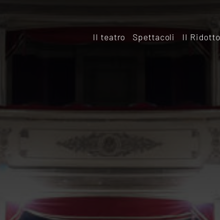
Il teatro
Spettacoli
Il Ridott
Storia
Il rido
Le sale
Affitta
Affitta il Teatro
Archiv
Ridott
Sostieni il Teatro