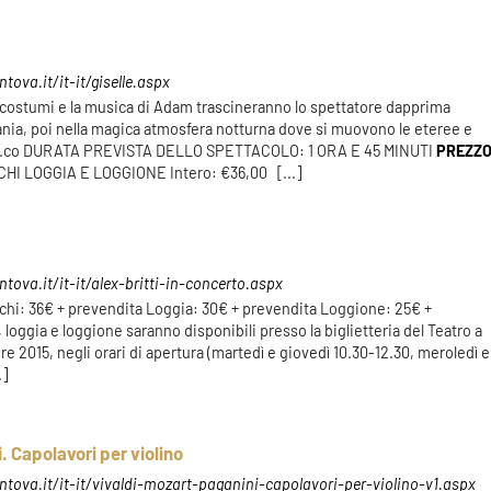
ova.it/it-it/giselle.aspx
 costumi e la musica di Adam trascineranno lo spettatore dapprima
enania, poi nella magica atmosfera notturna dove si muovono le eteree e
ova.co DURATA PREVISTA DELLO SPETTACOLO: 1 ORA E 45 MINUTI
PREZZ
I LOGGIA E LOGGIONE Intero: €36,00 [...]
ova.it/it-it/alex-britti-in-concerto.aspx
alchi: 36€ + prevendita Loggia: 30€ + prevendita Loggione: 25€ +
, loggia e loggione saranno disponibili presso la biglietteria del Teatro a
e 2015, negli orari di apertura (martedì e giovedì 10.30-12.30, meroledì e
.]
. Capolavori per violino
tova.it/it-it/vivaldi-mozart-paganini-capolavori-per-violino-v1.aspx