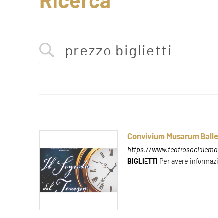
Ricerca
Convivium Musarum Ballet
https://www.teatrosocialeman
BIGLIETTI
Per avere informaz