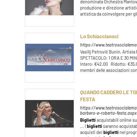
denominata Orchestra Mantova
produzione e direzione artisti
artistica da coinvolgere per gli 
Lo Schiaccianoci
https://www.teatrosocialeman
Vasilij Petrovič Bunin, Art
SPETTACOLO: 1 ORA E 30 MI
Intero: €42,00 Ridotto: €35,
membri delle associazioni conv
QUANDO CADDERO LE TO
FESTA
https://www.teatrosocialeman
barbero-e-roberto-festa.aspx
Biglietti
acquistabili online su
... I
biglietti
saranno acquistabil
acquisti dei
biglietti
nel progr