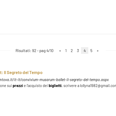
Risultati: 92 - pag 4/10
«
1
2
3
4
5
»
: Il Segreto del Tempo
tova.it/it-it/convivium-musarum-ballet-il-segreto-del-tempo.aspx
ione sui
prezzi
e l'acquisto dei
biglietti
, scrivere a lollyna1982@gmail.co