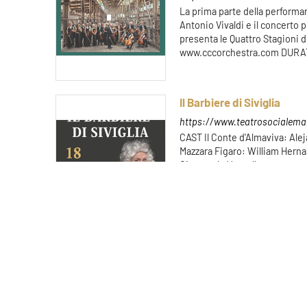
La prima parte della performan
Antonio Vivaldi e il concerto 
presenta le Quattro Stagioni d
www.cccorchestra.com DUR
Il Barbiere di Siviglia
https://www.teatrosocialemant
CAST Il Conte d'Almaviva: Al
Mazzara Figaro: William Herna
Giampaolo Vessella www.mo
E 30 MINUTI
PREZZO
DEI
BIGL