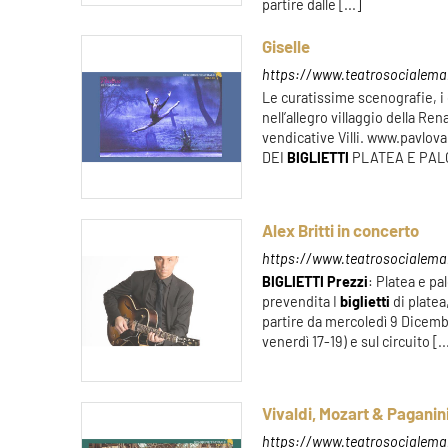
partire dalle [...]
Giselle
https://www.teatrosocialemant
Le curatissime scenografie, i
nell’allegro villaggio della R
vendicative Villi. www.pavl
DEI
BIGLIETTI
PLATEA E PALCH
Alex Britti in concerto
https://www.teatrosocialemant
BIGLIETTI
Prezzi
: Platea e p
prevendita I
biglietti
di platea
partire da mercoledì 9 Dicembr
venerdì 17-19) e sul circuito [..
Vivaldi, Mozart & Paganini
https://www.teatrosocialeman