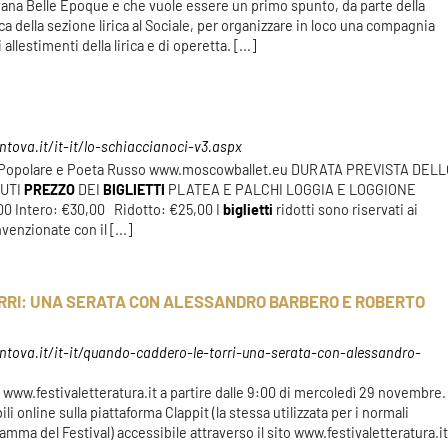
na Belle Epoque e che vuole essere un primo spunto, da parte della
ca della sezione lirica al Sociale, per organizzare in loco una compagnia
allestimenti della lirica e di operetta. [...]
tova.it/it-it/lo-schiaccianoci-v3.aspx
ista Popolare e Poeta Russo www.moscowballet.eu DURATA PREVISTA DEL
NUTI
PREZZO
DEI
BIGLIETTI
PLATEA E PALCHI LOGGIA E LOGGIONE
00 Intero: €30,00 Ridotto: €25,00 I
biglietti
ridotti sono riservati ai
enzionate con il [...]
RRI: UNA SERATA CON ALESSANDRO BARBERO E ROBERTO
tova.it/it-it/quando-caddero-le-torri-una-serata-con-alessandro-
 www.festivaletteratura.it a partire dalle 9:00 di mercoledì 29 novembre.
i online sulla piattaforma Clappit (la stessa utilizzata per i normali
amma del Festival) accessibile attraverso il sito www.festivaletteratura.it