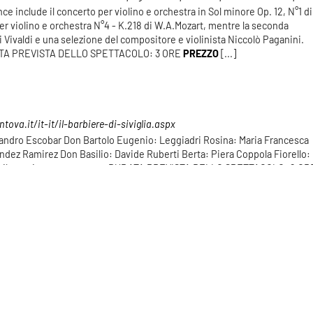
ce include il concerto per violino e orchestra in Sol minore Op. 12, N°1 di
per violino e orchestra N°4 - K.218 di W.A.Mozart, mentre la seconda
i Vivaldi e una selezione del compositore e violinista Niccolò Paganini.
ATA PREVISTA DELLO SPETTACOLO: 3 ORE
PREZZO
[...]
ova.it/it-it/il-barbiere-di-siviglia.aspx
ejandro Escobar Don Bartolo Eugenio: Leggiadri Rosina: Maria Francesca
ndez Ramirez Don Basilio: Davide Ruberti Berta: Piera Coppola Fiorello:
usikevenicecompany.com DURATA PREVISTA DELLO SPETTACOLO: 2 OR
IETTI
PLATEA E PALCHI LOGGIA E LOGGIONE [...]
Risultati: 92 - pag 4/10
«
1
2
3
4
5
»