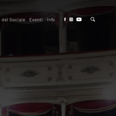
o del Sociale
Eventi
Info
tto del Teatro
Biglietteria
 il ridotto
Contatti
io Eventi del
Dove siamo
o
Dove Parcheggiare