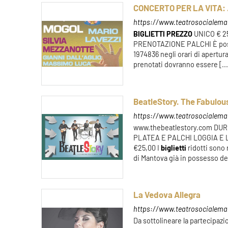
CONCERTO PER LA VITA: 
https://www.teatrosocialeman
BIGLIETTI
PREZZO
UNICO € 25
PRENOTAZIONE PALCHI È possib
1974836 negli orari di apertura
prenotati dovranno essere [...
BeatleStory. The Fabulou
https://www.teatrosocialeman
www.thebeatlestory.com DU
PLATEA E PALCHI LOGGIA E LO
€25,00 I
biglietti
ridotti sono 
di Mantova già in possesso de
La Vedova Allegra
https://www.teatrosocialeman
Da sottolineare la partecipaz