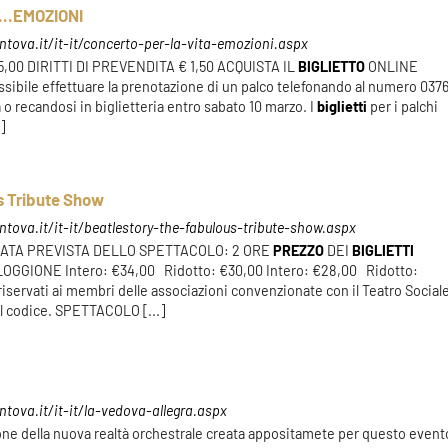
...EMOZIONI
tova.it/it-it/concerto-per-la-vita-emozioni.aspx
,00 DIRITTI DI PREVENDITA € 1,50 ACQUISTA IL
BIGLIETTO
ONLINE
ile effettuare la prenotazione di un palco telefonando al numero 037
 o recandosi in biglietteria entro sabato 10 marzo. I
biglietti
per i palchi
]
s Tribute Show
tova.it/it-it/beatlestory-the-fabulous-tribute-show.aspx
RATA PREVISTA DELLO SPETTACOLO: 2 ORE
PREZZO
DEI
BIGLIETTI
GGIONE Intero: €34,00 Ridotto: €30,00 Intero: €28,00 Ridotto:
riservati ai membri delle associazioni convenzionate con il Teatro Social
l codice. SPETTACOLO [...]
tova.it/it-it/la-vedova-allegra.aspx
ione della nuova realtà orchestrale creata appositamete per questo event