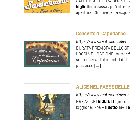
SANTERCOLE: TRA ROCK E CLAN
biglietto
in cassa , può ottener
apertura. Chi invece ha acquis
Concerto di Capodanno
https://www.teatrosocialema
DURATA PREVISTA DELLO SPE
LOGGIA E LOGGIONE Intero:
sono riservati ai membri delle
possesso [...]
ALICE NEL PAESE DELLE 
https://www.teatrosocialemant
PREZZI DEI
BIGLIETTI
(inclusa
loggione: 23€ -
ridotto
18€ I
b