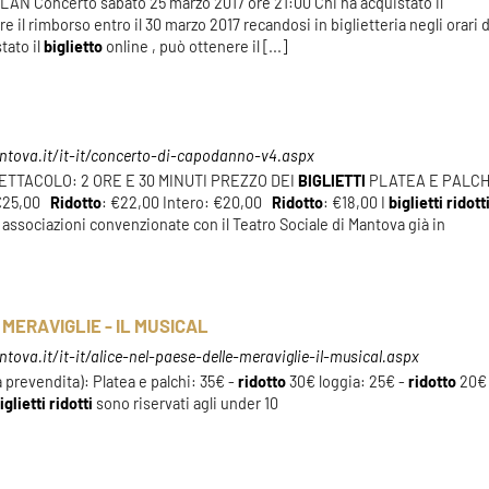
 Concerto sabato 25 marzo 2017 ore 21:00 Chi ha acquistato il
e il rimborso entro il 30 marzo 2017 recandosi in biglietteria negli orari d
tato il
biglietto
online , può ottenere il [...]
ntova.it/it-it/concerto-di-capodanno-v4.aspx
TTACOLO: 2 ORE E 30 MINUTI PREZZO DEI
BIGLIETTI
PLATEA E PALCH
 €25,00
Ridotto
: €22,00 Intero: €20,00
Ridotto
: €18,00 I
biglietti
ridott
 associazioni convenzionate con il Teatro Sociale di Mantova già in
MERAVIGLIE - IL MUSICAL
ova.it/it-it/alice-nel-paese-delle-meraviglie-il-musical.aspx
 prevendita): Platea e palchi: 35€ -
ridotto
30€ loggia: 25€ -
ridotto
20€
iglietti
ridotti
sono riservati agli under 10