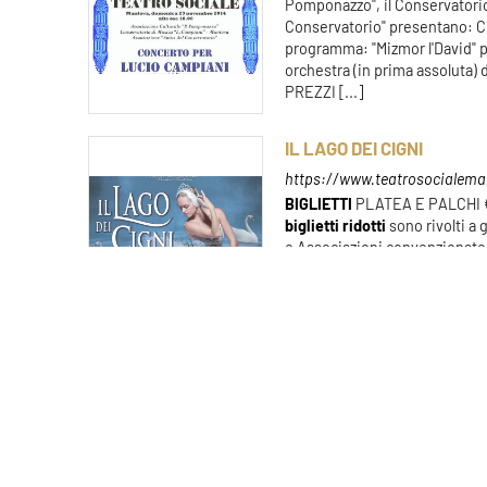
Pomponazzo", il Conservatorio
Conservatorio" presentano: 
programma: "Mizmor l'David" pe
orchestra (in prima assoluta) 
PREZZI [...]
IL LAGO DEI CIGNI
https://www.teatrosocialemant
BIGLIETTI
PLATEA E PALCHI 
biglietti
ridotti
sono rivolti a 
e Associazioni convenzionate c