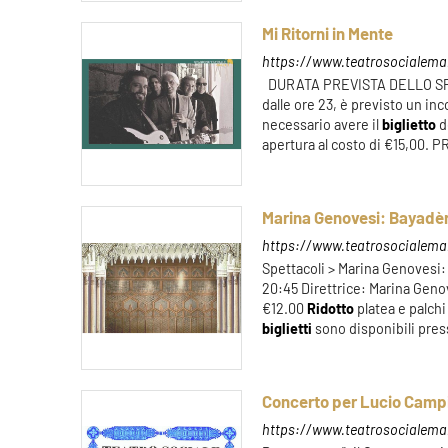
Mi Ritorni in Mente
https://www.teatrosocialeman
DURATA PREVISTA DELLO SPET
dalle ore 23, è previsto un inco
necessario avere il
biglietto
d
apertura al costo di €15,00. P
Marina Genovesi: Bayadè
https://www.teatrosocialema
Spettacoli > Marina Genovesi
20:45 Direttrice: Marina Gen
€12.00
Ridotto
platea e palchi
biglietti
sono disponibili presso
Concerto per Lucio Camp
https://www.teatrosocialeman