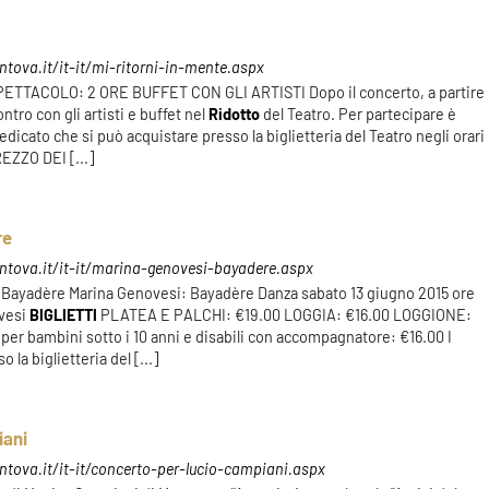
tova.it/it-it/mi-ritorni-in-mente.aspx
TACOLO: 2 ORE BUFFET CON GLI ARTISTI Dopo il concerto, a partire
ntro con gli artisti e buffet nel
Ridotto
del Teatro. Per partecipare è
edicato che si può acquistare presso la biglietteria del Teatro negli orari 
REZZO DEI [...]
re
ntova.it/it-it/marina-genovesi-bayadere.aspx
: Bayadère Marina Genovesi: Bayadère Danza sabato 13 giugno 2015 ore
ovesi
BIGLIETTI
PLATEA E PALCHI: €19.00 LOGGIA: €16.00 LOGGIONE:
 per bambini sotto i 10 anni e disabili con accompagnatore: €16.00 I
 la biglietteria del [...]
iani
tova.it/it-it/concerto-per-lucio-campiani.aspx