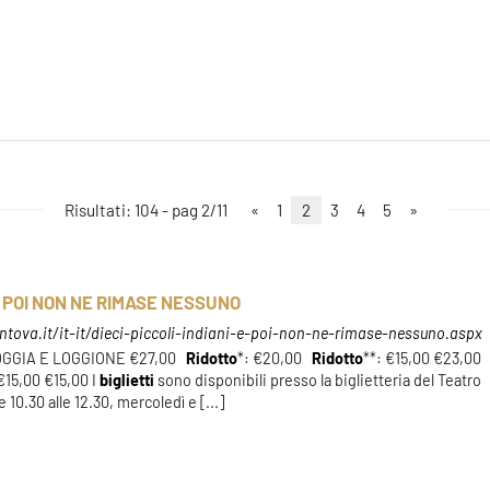
Risultati: 104 - pag 2/11
«
1
2
3
4
5
»
. E POI NON NE RIMASE NESSUNO
tova.it/it-it/dieci-piccoli-indiani-e-poi-non-ne-rimase-nessuno.aspx
GGIA E LOGGIONE €27,00
Ridotto
*: €20,00
Ridotto
**: €15,00 €23,00
 €15,00 €15,00 I
biglietti
sono disponibili presso la biglietteria del Teatro
 10.30 alle 12.30, mercoledì e [...]