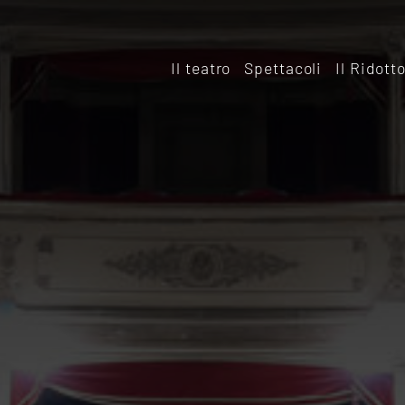
Il teatro
Spettacoli
Il Ridott
Storia
Il rido
Le sale
Affitta
Affitta il Teatro
Archiv
Ridott
Sostieni il Teatro