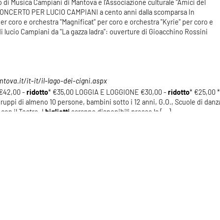
 di Musica Campiani di Mantova e l'Associazione culturale "Amici del
CONCERTO PER LUCIO CAMPIANI a cento anni dalla scomparsa In
r coro e orchestra "Magnificat" per coro e orchestra "Kyrie" per coro e
di lucio Campiani da "La gazza ladra": ouverture di Gioacchino Rossini
ova.it/it-it/il-lago-dei-cigni.aspx
€42,00 -
ridotto
* €35,00 LOGGIA E LOGGIONE €30,00 -
ridotto
* €25,00 *
gruppi di almeno 10 persone, bambini sotto i 12 anni, G.O., Scuole di danz
on il Teatro. I
biglietti
saranno disponibili presso la [...]
Risultati: 104 - pag 2/11
«
1
2
3
4
5
»