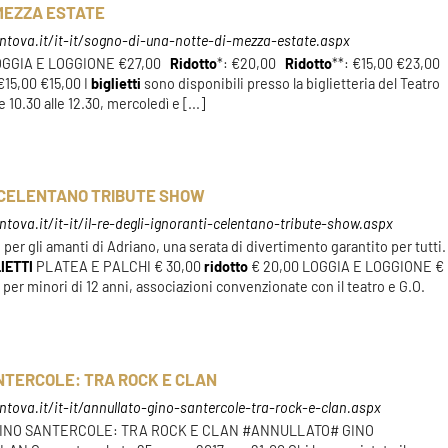
 MEZZA ESTATE
tova.it/it-it/sogno-di-una-notte-di-mezza-estate.aspx
GGIA E LOGGIONE €27,00
Ridotto
*: €20,00
Ridotto
**: €15,00 €23,00
 €15,00 €15,00 I
biglietti
sono disponibili presso la biglietteria del Teatro
 10.30 alle 12.30, mercoledì e [...]
 – CELENTANO TRIBUTE SHOW
ova.it/it-it/il-re-degli-ignoranti-celentano-tribute-show.aspx
er gli amanti di Adriano, una serata di divertimento garantito per tutti.
IETTI
PLATEA E PALCHI € 30,00
ridotto
€ 20,00 LOGGIA E LOGGIONE €
o
per minori di 12 anni, associazioni convenzionate con il teatro e G.O.
TERCOLE: TRA ROCK E CLAN
tova.it/it-it/annullato-gino-santercole-tra-rock-e-clan.aspx
 GINO SANTERCOLE: TRA ROCK E CLAN #ANNULLATO# GINO