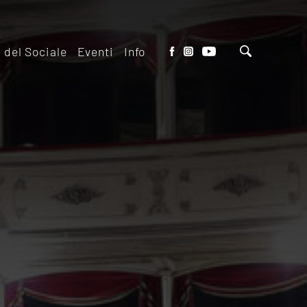
o del Sociale
Eventi
Info
tto del Teatro
Biglietteria
 il ridotto
Contatti
io Eventi del
Dove siamo
o
Dove Parcheggiare