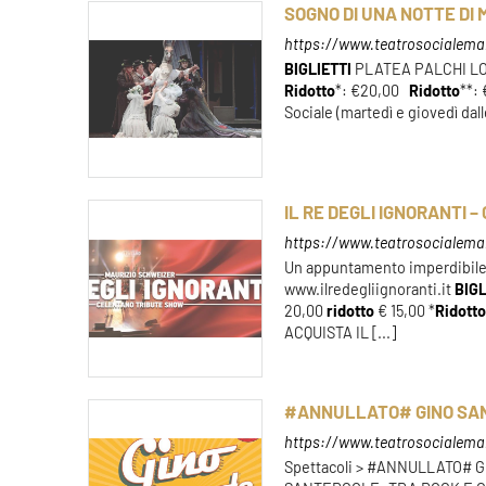
SOGNO DI UNA NOTTE DI
https://www.teatrosocialeman
BIGLIETTI
PLATEA PALCHI LO
Ridotto
*: €20,00
Ridotto
**:
Sociale (martedì e giovedì dalle
IL RE DEGLI IGNORANTI
https://www.teatrosocialemant
Un appuntamento imperdibile p
www.ilredegliignoranti.it
BIGL
20,00
ridotto
€ 15,00 *
Ridott
ACQUISTA IL [...]
#ANNULLATO# GINO SAN
https://www.teatrosocialeman
Spettacoli > #ANNULLATO#